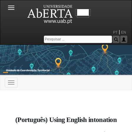
Toggle
navigation
|
PT
EN
Toggle
navigation
Portal da Universidade Aberta
(Português) Using English intonation