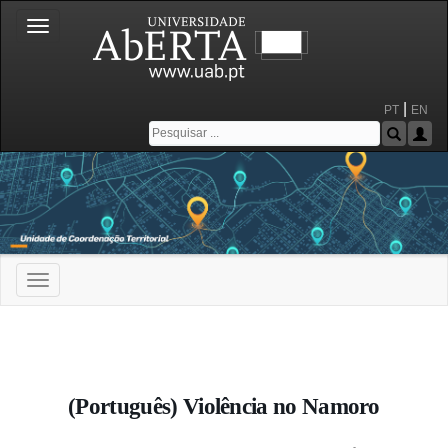
Toggle
navigation
|
PT
EN
Toggle
navigation
Portal da Universidade Aberta
(Português) Violência no Namoro