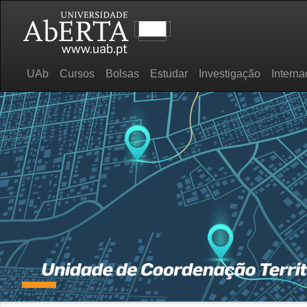
UAb
Cursos
Bolsas
Estudar
Investigação
Interna