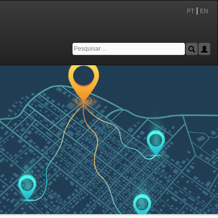
|
PT
EN