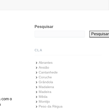
Pesquisar
Pesquisar
CLA
Abrantes
Ansião
Cantanhede
Coruche
Grândola
Madalena
Madeira
Mêda
a com o
Montijo
a
Peso da Régua