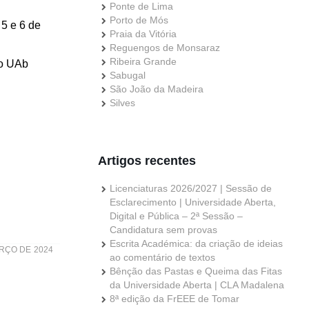
Ponte de Lima
Porto de Mós
 5 e 6 de
Praia da Vitória
Reguengos de Monsaraz
Ribeira Grande
ão UAb
Sabugal
São João da Madeira
Silves
Artigos recentes
Licenciaturas 2026/2027 | Sessão de
Esclarecimento | Universidade Aberta,
Digital e Pública – 2ª Sessão –
Candidatura sem provas
Escrita Académica: da criação de ideias
RÇO DE 2024
ao comentário de textos
Bênção das Pastas e Queima das Fitas
da Universidade Aberta | CLA Madalena
8ª edição da FrEEE de Tomar