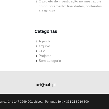
O projeto de investigação no mestrado e
no doutoramento: finalidades, conteúdos
e estrutura
Categorias
Agenda
arquivo
CLA
Projetos
Sem categoria
uct@uab.pt
nica, 141-147 1269-001 Lisboa - Portugal, Telf. + 351 213 916 300