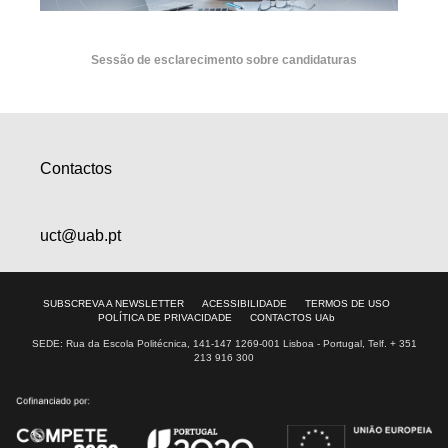
Sessão de esclarecimento sobre candidaturas
Contactos
uct@uab.pt
SUBSCREVA A NEWSLETTER
ACESSIBILIDADE
TERMOS DE USO
POLÍTICA DE PRIVACIDADE
CONTACTOS UAb
SEDE: Rua da Escola Politécnica, 141-147 1269-001 Lisboa - Portugal, Telf. + 351
213 916 300