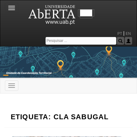
Toggle
navigation
|
PT
EN
Toggle
navigation
Portal da Universidade Aberta
ETIQUETA:
CLA SABUGAL