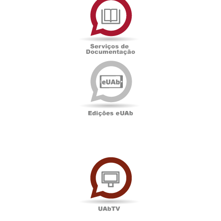
de
Documentação
Edições
eUAb
UAbTV