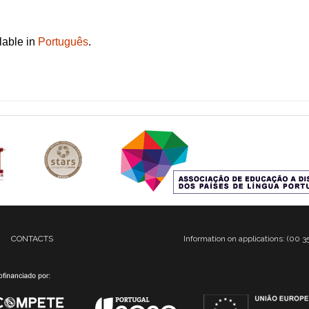
ilable in
Português
.
CONTACTS
Information on applications: (00