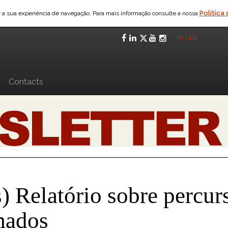
Política
ar a sua experiência de navegação. Para mais informação consulte a nossa
Facebook
LinkedIn
Twitter
YouTube
Instagra
PT
|
EN
n
Contacts
) Relatório sobre percur
mados