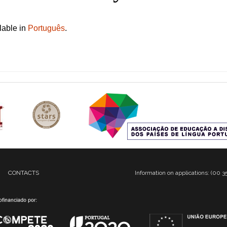
ilable in
Português
.
CONTACTS
Information on applications: (00