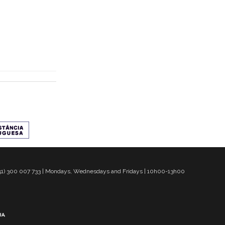
 351) 300 007 733 | Mondays, Wednesdays and Fridays | 10h00-13h00