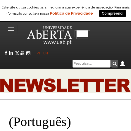
Este site utiliza cookies para melhorar a sua experiência de navegação. Para mais
Política de Privacidade
informação consulte a nossa
Compreendi
Toggle
navigation
Facebook
LinkedIn
Twitter
YouTube
Instagram
PT
|
EN
Caixa
Ár
Pesquis
de
pesquisa
(Português)