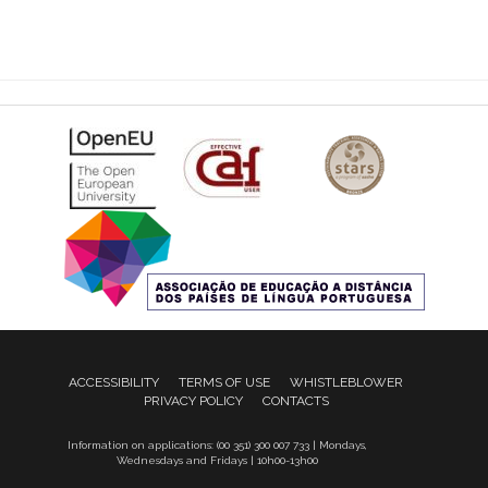
ACCESSIBILITY
TERMS OF USE
WHISTLEBLOWER
PRIVACY POLICY
CONTACTS
Information on applications: (00 351) 300 007 733 | Mondays,
Wednesdays and Fridays | 10h00-13h00