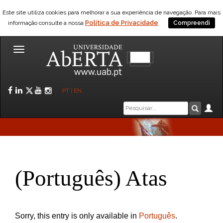
Este site utiliza cookies para melhorar a sua experiência de navegação. Para mais
Política de Privacidade
informação consulte a nossa
Compreendi
Toggle
navigation
Facebook
LinkedIn
Twitter
YouTube
Instagram
PT
|
EN
Caixa
Ár
Pesquis
de
pesquisa
(Português) Atas
Sorry, this entry is only available in
Português
.