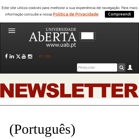
Este site utiliza cookies para melhorar a sua experiência de navegação. Para mais
Política de Privacidade
informação consulte a nossa
Compreendi
Toggle
navigation
Facebook
LinkedIn
Twitter
YouTube
Instagram
PT
|
EN
Caixa
Ár
Pesquis
de
pesquisa
(Português)