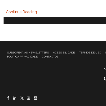
Continue Reading
SUBSCREVA AS NEWSLETTERS
ACESSIBILIDADE
TERMOS DE USO
POLÍTICA PRIVACIDADE
CONTACTOS
Facebook
LinkedIn
Twitter
YouTube
Instagram