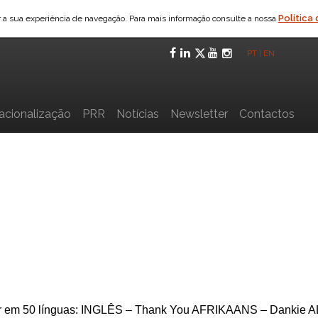
Política
ar a sua experiência de navegação. Para mais informação consulte a nossa
Facebook
LinkedIn
Twitter
YouTube
Instagra
PT
|
EN
nacionalização
PRR
Notícias
Newsletter
Contactos
er em 50 línguas: INGLÊS – Thank You AFRIKAANS – Dankie 