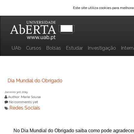
Saltar para o conteúdo
Este site utiliza cookies para melhor
UAb
Cursos
Bolsas
Estudar
Investigação
Inter
Dia Mundial do Obrigado
Janeiro 3rd, 2019
Author: Maria Sousa
No comments yet
Redes Sociais
No Dia Mundial do Obrigado saiba como pode agradec