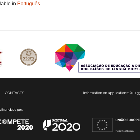
ilable in
Português
.
CONTACTS
Information on applications: (00