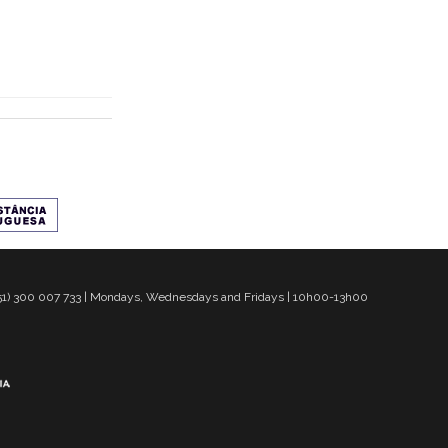
 351) 300 007 733 | Mondays, Wednesdays and Fridays | 10h00-13h00