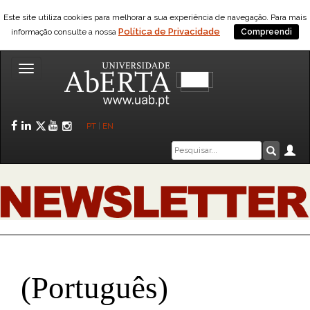
Este site utiliza cookies para melhorar a sua experiência de navegação. Para mais
Política de Privacidade
informação consulte a nossa
Compreendi
Toggle
navigation
Facebook
LinkedIn
Twitter
YouTube
Instagram
PT
|
EN
Caixa
Ár
Pesquis
de
pesquisa
(Português)