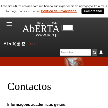
Este site utiliza cookies para melhorar a sua experiência de navegação. Para mais
Política de Privacidade
informação consulte a nossa
Compreendi
Toggle
navigation
Facebook
LinkedIn
Twitter
YouTube
Instagram
PT
|
EN
Caixa
Ár
Pesquis
de
pesquisa
Contactos
Informações académicas gerais: