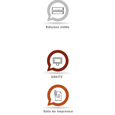
eUAb
UAbTV
Sala
de
Imprensa