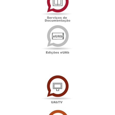
Documentação
Edições
eUAb
UAbTV
Sala