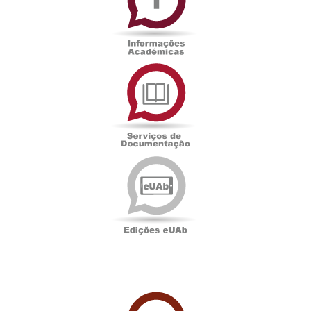
Serviços
de
Documentação
Edições
eUAb
UAbTV