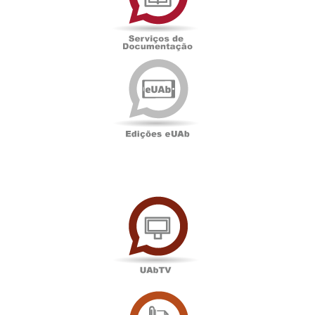
Edições
eUAb
UAbTV
Sala
de