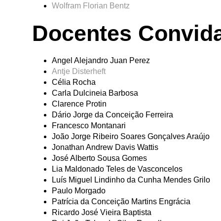
Wolfram Florian Bentz
Docentes Convid
Angel Alejandro Juan Perez
Antje Disterheft
Célia Rocha
Carla Dulcineia Barbosa
Clarence Protin
Dário Jorge da Conceição Ferreira
Francesco Montanari
João Jorge Ribeiro Soares Gonçalves Araújo
Jonathan Andrew Davis Wattis
José Alberto Sousa Gomes
Lia Maldonado Teles de Vasconcelos
Luís Miguel Lindinho da Cunha Mendes Grilo
Paulo Morgado
Patrícia da Conceição Martins Engrácia
Ricardo José Vieira Baptista