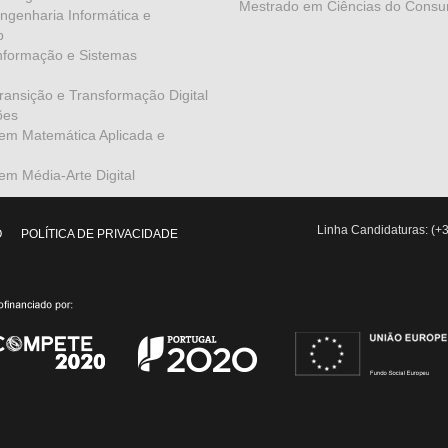
Mestrado em Ciências do Consu
genharia Informática e
b
nformação e Sistemas
ansição e Transformação Digital
ões
em Matemática Aplicada e
m Média-Arte Digital
Linha Candidaturas: (+3
O
POLÍTICA DE PRIVACIDADE