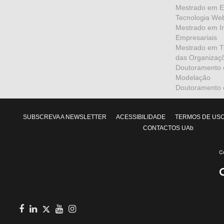
Mestrado em En
Tecnologia We
Mestrado em I
Empresariais
Mestrado em Tr
das Organizaç
Doutoramento 
Modelação
Doutoramento e
SUBSCREVA A NEWSLETTER
ACESSIBILIDADE
TERMOS DE US
CONTACTOS UAb
facebook
in
youtube
Instagram
Twitter