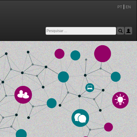
|
PT
EN