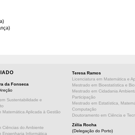
a)
ança)
IADO
Teresa Ramos
Licenciatura em Matemática e Ap
ira da Fonseca
Mestrado em Bioestatística e Bio
Direção
Mestrado em Cidadania Ambient
Participação
em Sustentabilidade e
Mestrado em Estatística, Matemá
to
Computação
m Matemática Aplicada à Gestão
Doutoramento em Ciência e Tec
Zélia Rocha
m Ciências do Ambiente
(Delegação do Porto)
m Engenharia Informática