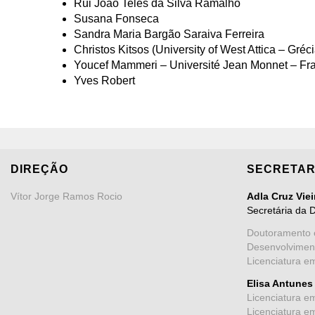
Rui João Teles da Silva Ramalho
Susana Fonseca
Sandra Maria Bargão Saraiva Ferreira
Christos Kitsos (University of West Attica – Gréci
Youcef Mammeri – Université Jean Monnet – Fr
Yves Robert
DIREÇÃO
SECRETAR
Vítor Jorge Ramos Rocio
Adla Cruz Vie
Secretária da 
Doutoramento 
Desenvolvimen
Licenciatura e
Elisa Antunes
Licenciatura e
Licenciatura e