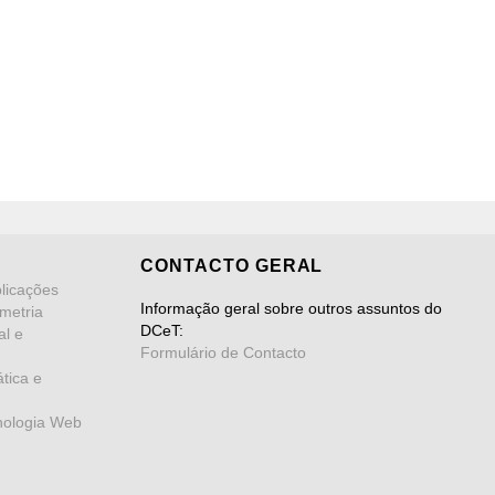
CONTACTO GERAL
licações
Informação geral sobre outros assuntos do
metria
DCeT:
al e
Formulário de Contacto
tica e
nologia Web