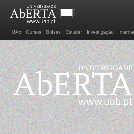
UAb
Cursos
Bolsas
Estudar
Investigação
Interna