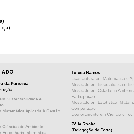
a)
ança)
IADO
Teresa Ramos
Licenciatura em Matemática e Ap
ira da Fonseca
Mestrado em Bioestatística e Bio
Direção
Mestrado em Cidadania Ambient
Participação
em Sustentabilidade e
Mestrado em Estatística, Matemá
to
Computação
m Matemática Aplicada à Gestão
Doutoramento em Ciência e Tec
Zélia Rocha
m Ciências do Ambiente
(Delegação do Porto)
m Engenharia Informática