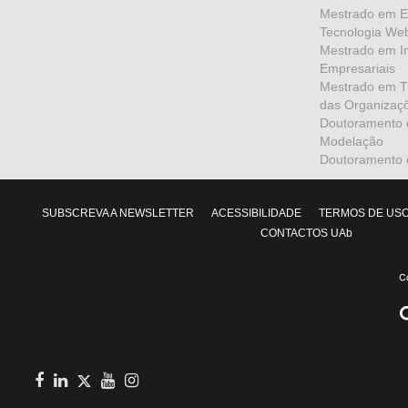
Mestrado em En
Tecnologia We
Mestrado em I
Empresariais
Mestrado em Tr
das Organizaç
Doutoramento 
Modelação
Doutoramento e
SUBSCREVA A NEWSLETTER
ACESSIBILIDADE
TERMOS DE US
CONTACTOS UAb
facebook
in
youtube
Instagram
Twitter