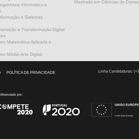
Mestrado em Ciências do Consu
genharia Informática e
b
nformação e Sistemas
ansição e Transformação Digital
ões
em Matemática Aplicada e
m Média-Arte Digital
Linha Candidaturas: (+3
O
POLÍTICA DE PRIVACIDADE