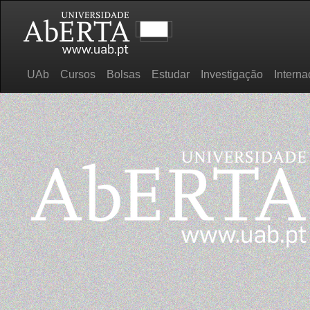
UAb
Cursos
Bolsas
Estudar
Investigação
Interna