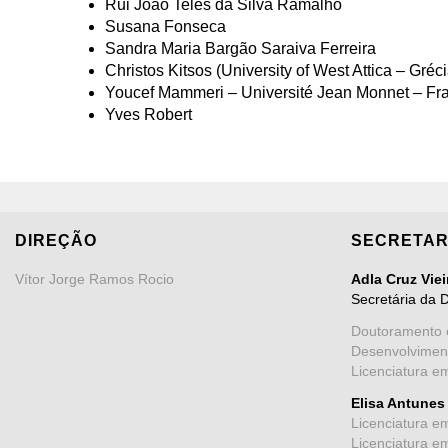
Rui João Teles da Silva Ramalho
Susana Fonseca
Sandra Maria Bargão Saraiva Ferreira
Christos Kitsos (University of West Attica – Gréci
Youcef Mammeri – Université Jean Monnet – Fr
Yves Robert
DIREÇÃO
SECRETAR
Vítor Jorge Ramos Rocio
Adla Cruz Vie
Secretária da 
Doutoramento 
Desenvolvimen
Licenciatura e
Elisa Antunes
Licenciatura e
Licenciatura e