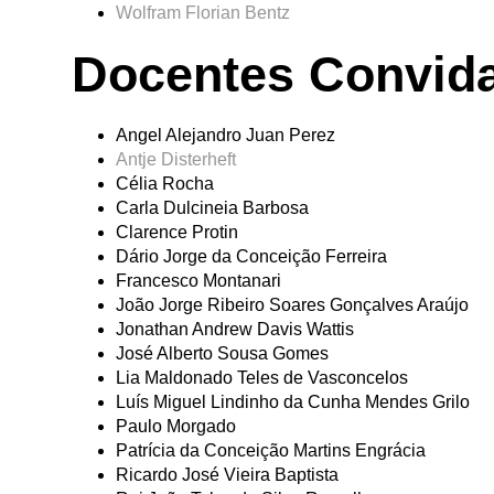
Wolfram Florian Bentz
Docentes Convid
Angel Alejandro Juan Perez
Antje Disterheft
Célia Rocha
Carla Dulcineia Barbosa
Clarence Protin
Dário Jorge da Conceição Ferreira
Francesco Montanari
João Jorge Ribeiro Soares Gonçalves Araújo
Jonathan Andrew Davis Wattis
José Alberto Sousa Gomes
Lia Maldonado Teles de Vasconcelos
Luís Miguel Lindinho da Cunha Mendes Grilo
Paulo Morgado
Patrícia da Conceição Martins Engrácia
Ricardo José Vieira Baptista