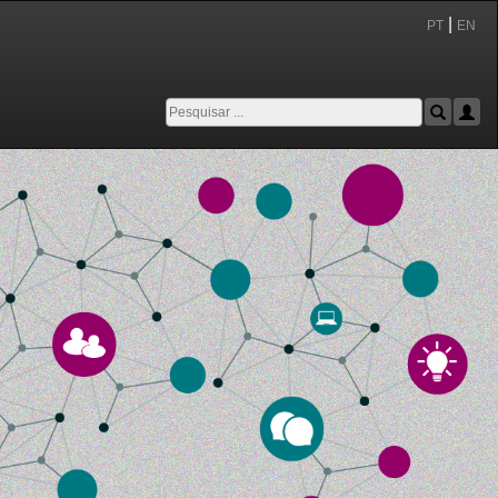
|
PT
EN