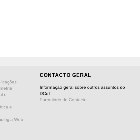
CONTACTO GERAL
licações
Informação geral sobre outros assuntos do
metria
DCeT:
al e
Formulário de Contacto
tica e
nologia Web