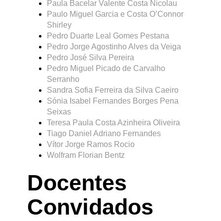
Paula Bacelar Valente Costa Nicolau
Paulo Miguel Garcia e Costa O’Connor
Shirley
Pedro Duarte Leal Gomes Pestana
Pedro Jorge Agostinho Alves da Veiga
Pedro José Silva Pereira
Pedro Miguel Picado de Carvalho
Serranho
Sandra Sofia Ferreira da Silva Caeiro
Sónia Isabel Fernandes Borges Pena
Seixas
Teresa Paula Costa Azinheira Oliveira
Tiago Daniel Adriano Fernandes
Vítor Jorge Ramos Rocio
Wolfram Florian Bentz
Docentes
Convidados