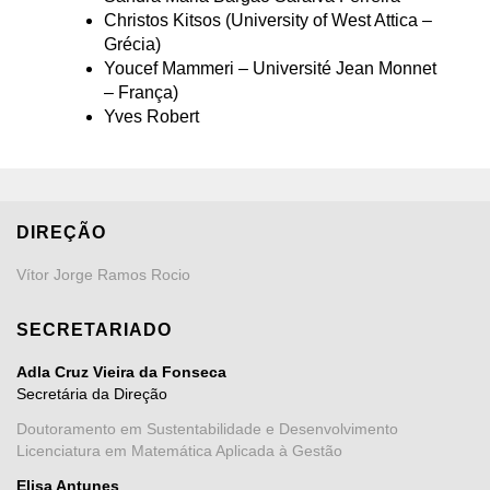
Christos Kitsos (University of West Attica –
Grécia)
Youcef Mammeri – Université Jean Monnet
– França)
Yves Robert
DIREÇÃO
Vítor Jorge Ramos Rocio
SECRETARIADO
Adla Cruz Vieira da Fonseca
Secretária da Direção
Doutoramento em Sustentabilidade e Desenvolvimento
Licenciatura em Matemática Aplicada à Gestão
Elisa Antunes