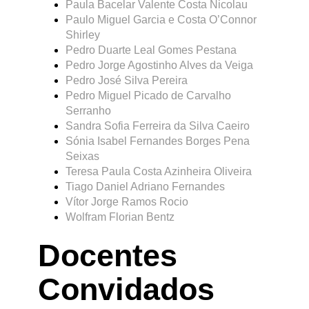
Paula Bacelar Valente Costa Nicolau
Paulo Miguel Garcia e Costa O’Connor
Shirley
Pedro Duarte Leal Gomes Pestana
Pedro Jorge Agostinho Alves da Veiga
Pedro José Silva Pereira
Pedro Miguel Picado de Carvalho
Serranho
Sandra Sofia Ferreira da Silva Caeiro
Sónia Isabel Fernandes Borges Pena
Seixas
Teresa Paula Costa Azinheira Oliveira
Tiago Daniel Adriano Fernandes
Vítor Jorge Ramos Rocio
Wolfram Florian Bentz
Docentes
Convidados