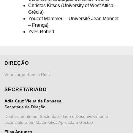
Christos Kitsos (University of West Attica –
Grécia)
Youcef Mammeri – Université Jean Monnet
– França)
Yves Robert
DIREÇÃO
Vítor Jorge Ramos Rocio
SECRETARIADO
Adla Cruz Vieira da Fonseca
Secretária da Direção
Doutoramento em Sustentabilidade e Desenvolvimento
Licenciatura em Matemática Aplicada à Gestão
Elisa Antunes