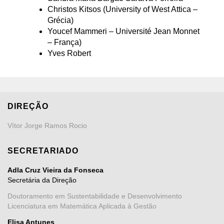
Christos Kitsos (University of West Attica –
Grécia)
Youcef Mammeri – Université Jean Monnet
– França)
Yves Robert
DIREÇÃO
Vítor Jorge Ramos Rocio
SECRETARIADO
Adla Cruz Vieira da Fonseca
Secretária da Direção
Doutoramento em Sustentabilidade e Desenvolvimento
Licenciatura em Matemática Aplicada à Gestão
Elisa Antunes