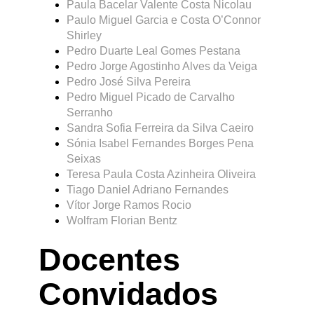
Paula Bacelar Valente Costa Nicolau
Paulo Miguel Garcia e Costa O’Connor
Shirley
Pedro Duarte Leal Gomes Pestana
Pedro Jorge Agostinho Alves da Veiga
Pedro José Silva Pereira
Pedro Miguel Picado de Carvalho
Serranho
Sandra Sofia Ferreira da Silva Caeiro
Sónia Isabel Fernandes Borges Pena
Seixas
Teresa Paula Costa Azinheira Oliveira
Tiago Daniel Adriano Fernandes
Vítor Jorge Ramos Rocio
Wolfram Florian Bentz
Docentes
Convidados