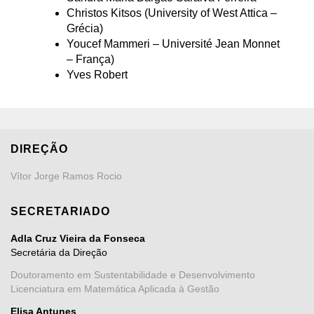
Christos Kitsos (University of West Attica –
Grécia)
Youcef Mammeri – Université Jean Monnet
– França)
Yves Robert
DIREÇÃO
Vítor Jorge Ramos Rocio
SECRETARIADO
Adla Cruz Vieira da Fonseca
Secretária da Direção
Doutoramento em Sustentabilidade e Desenvolvimento
Licenciatura em Matemática Aplicada à Gestão
Elisa Antunes