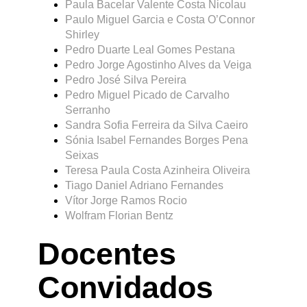
Paula Bacelar Valente Costa Nicolau
Paulo Miguel Garcia e Costa O’Connor
Shirley
Pedro Duarte Leal Gomes Pestana
Pedro Jorge Agostinho Alves da Veiga
Pedro José Silva Pereira
Pedro Miguel Picado de Carvalho
Serranho
Sandra Sofia Ferreira da Silva Caeiro
Sónia Isabel Fernandes Borges Pena
Seixas
Teresa Paula Costa Azinheira Oliveira
Tiago Daniel Adriano Fernandes
Vítor Jorge Ramos Rocio
Wolfram Florian Bentz
Docentes
Convidados