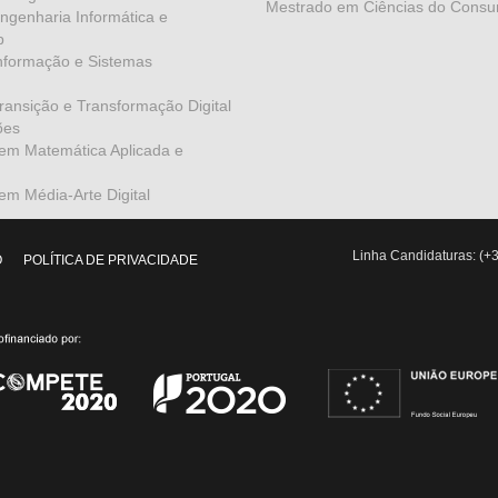
Mestrado em Ciências do Consu
genharia Informática e
b
nformação e Sistemas
ansição e Transformação Digital
ões
em Matemática Aplicada e
m Média-Arte Digital
Linha Candidaturas: (+3
O
POLÍTICA DE PRIVACIDADE