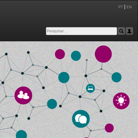
|
PT
EN