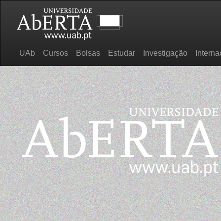
UAb
Cursos
Bolsas
Estudar
Investigação
Interna