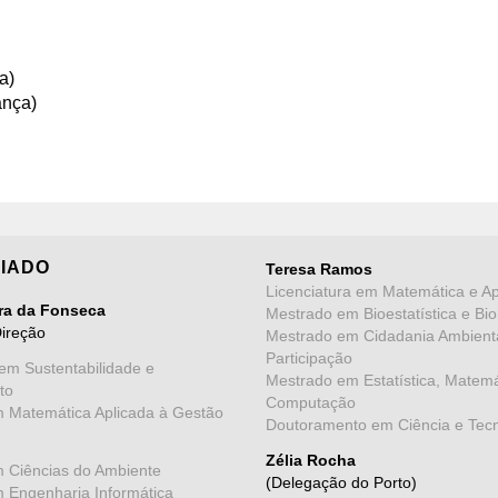
a)
ança)
IADO
Teresa Ramos
Licenciatura em Matemática e Ap
ira da Fonseca
Mestrado em Bioestatística e Bio
Direção
Mestrado em Cidadania Ambient
Participação
em Sustentabilidade e
Mestrado em Estatística, Matemá
to
Computação
m Matemática Aplicada à Gestão
Doutoramento em Ciência e Tec
Zélia Rocha
m Ciências do Ambiente
(Delegação do Porto)
m Engenharia Informática