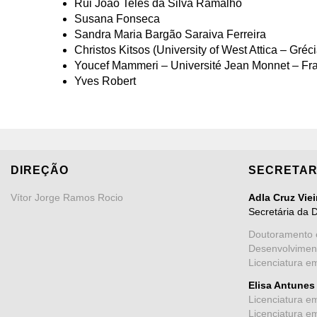
Rui João Teles da Silva Ramalho
Susana Fonseca
Sandra Maria Bargão Saraiva Ferreira
Christos Kitsos (University of West Attica – Gréci
Youcef Mammeri – Université Jean Monnet – Fr
Yves Robert
DIREÇÃO
SECRETAR
Vítor Jorge Ramos Rocio
Adla Cruz Vie
Secretária da 
Doutoramento 
Desenvolvimen
Licenciatura e
Elisa Antunes
Licenciatura e
Licenciatura e