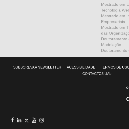
Mestrado em En
Tecnologia We
Mestrado em I
Empresariais
Mestrado em Tr
das Organizaç
Doutoramento 
Modelação
Doutoramento e
SUBSCREVA A NEWSLETTER
ACESSIBILIDADE
TERMOS DE US
CONTACTOS UAb
facebook
in
youtube
Instagram
Twitter