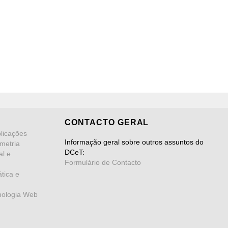
CONTACTO GERAL
licações
Informação geral sobre outros assuntos do
metria
DCeT:
al e
Formulário de Contacto
tica e
nologia Web