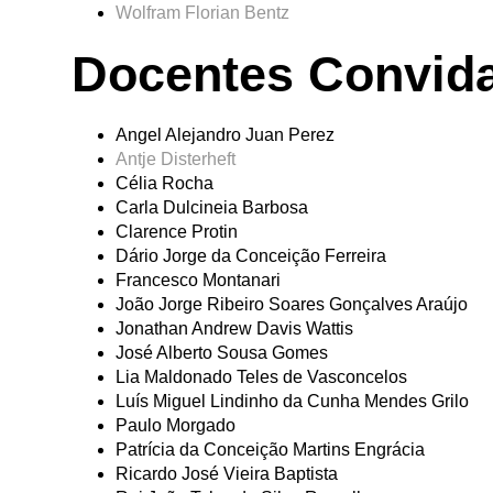
Wolfram Florian Bentz
Docentes Convid
Angel Alejandro Juan Perez
Antje Disterheft
Célia Rocha
Carla Dulcineia Barbosa
Clarence Protin
Dário Jorge da Conceição Ferreira
Francesco Montanari
João Jorge Ribeiro Soares Gonçalves Araújo
Jonathan Andrew Davis Wattis
José Alberto Sousa Gomes
Lia Maldonado Teles de Vasconcelos
Luís Miguel Lindinho da Cunha Mendes Grilo
Paulo Morgado
Patrícia da Conceição Martins Engrácia
Ricardo José Vieira Baptista