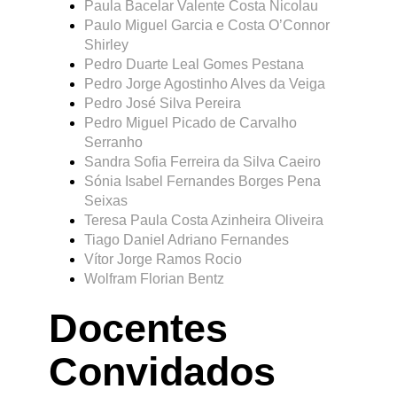
Paula Bacelar Valente Costa Nicolau
Paulo Miguel Garcia e Costa O’Connor
Shirley
Pedro Duarte Leal Gomes Pestana
Pedro Jorge Agostinho Alves da Veiga
Pedro José Silva Pereira
Pedro Miguel Picado de Carvalho
Serranho
Sandra Sofia Ferreira da Silva Caeiro
Sónia Isabel Fernandes Borges Pena
Seixas
Teresa Paula Costa Azinheira Oliveira
Tiago Daniel Adriano Fernandes
Vítor Jorge Ramos Rocio
Wolfram Florian Bentz
Docentes
Convidados