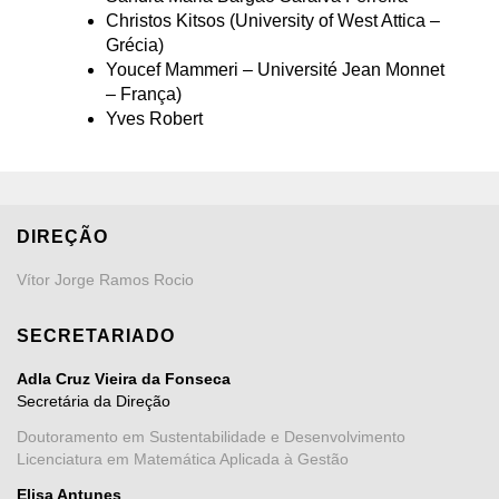
Christos Kitsos (University of West Attica –
Grécia)
Youcef Mammeri – Université Jean Monnet
– França)
Yves Robert
DIREÇÃO
Vítor Jorge Ramos Rocio
SECRETARIADO
Adla Cruz Vieira da Fonseca
Secretária da Direção
Doutoramento em Sustentabilidade e Desenvolvimento
Licenciatura em Matemática Aplicada à Gestão
Elisa Antunes