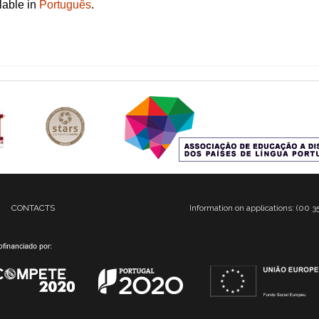
ilable in
Português
.
CONTACTS
Information on applications: (00