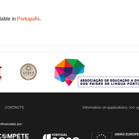
ilable in
Português
.
CONTACTS
Information on applications: (00