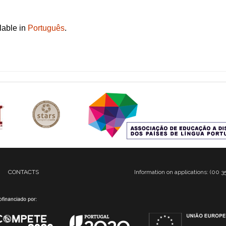
ilable in
Português
.
CONTACTS
Information on applications: (00