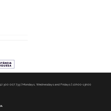
 351) 300 007 733 | Mondays, Wednesdays and Fridays | 10h00-13h00