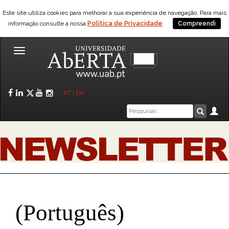
Este site utiliza cookies para melhorar a sua experiência de navegação. Para mais
Política de Privacidade
informação consulte a nossa
Compreendi
Toggle
navigation
Facebook
LinkedIn
Twitter
YouTube
Instagram
PT
|
EN
Caixa
Ár
Pesquis
de
pesquisa
(Português)