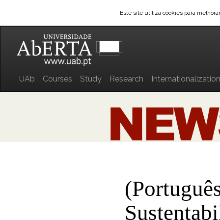
Este site utiliza cookies para melhor
UAb
Courses
Study
Research
Internationalizatio
(Portuguê
Sustentabi