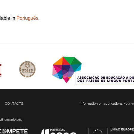
ilable in
Português
.
CONTACTS
Information on applications: (00