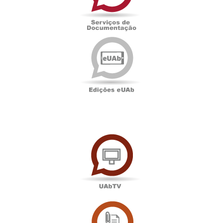
Edições
eUAb
UAbTV
Sala
de
Imprensa