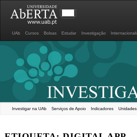
UAb
Cursos
Bolsas
Estudar
Investigação
Internacional
Investigar na UAb
Serviços de Apoio
Indicadores
Unidades
Universidade Aberta
ETIQUETA:
DIGITAL APP