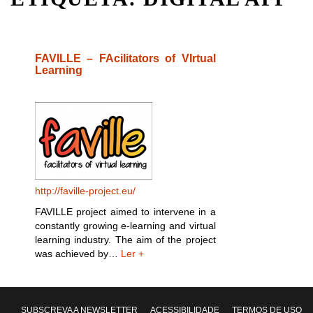
FAVILLE – FAcilitators of VIrtual
Learning
http://faville-project.eu/
FAVILLE project aimed to intervene in a
constantly growing e-learning and virtual
learning industry. The aim of the project
was achieved by…
Ler +
SUBSCREVA A NEWSLETTER
ACESSIBILIDADE
TERMOS DE USO