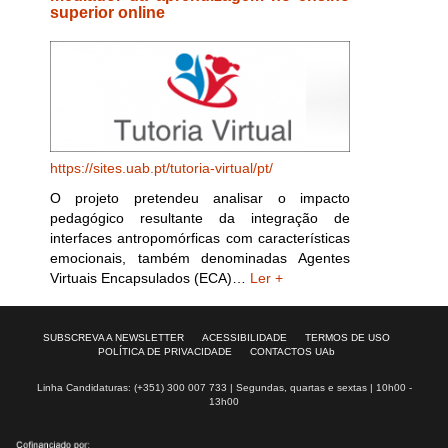
superior online
https://sites.uab.pt/tutoria-virtual/pt/
O projeto pretendeu analisar o impacto
pedagógico resultante da integração de
interfaces antropomórficas com características
emocionais, também denominadas Agentes
Virtuais Encapsulados (ECA)…
Ler +
SUBSCREVA A NEWSLETTER
ACESSIBILIDADE
TERMOS DE USO
POLÍTICA DE PRIVACIDADE
CONTACTOS UAb
Linha Candidaturas: (+351) 300 007 733 | Segundas, quartas e sextas | 10h00 -
13h00