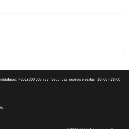
didaturas: (+351) 300 007 733 | Segundas, quartas e sextas | 10h00 - 13h00