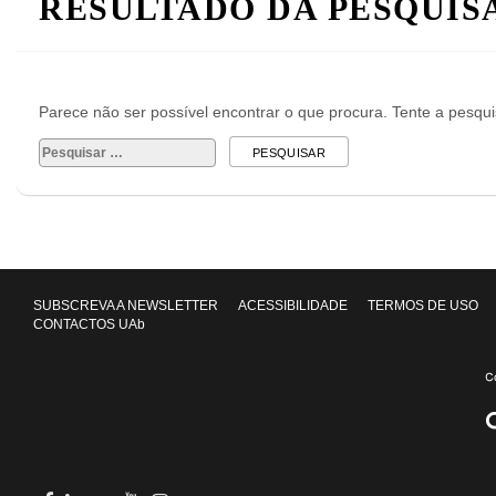
RESULTADO DA PESQUIS
Parece não ser possível encontrar o que procura. Tente a pesqu
Pesquisar
por:
SUBSCREVA A NEWSLETTER
ACESSIBILIDADE
TERMOS DE USO
CONTACTOS UAb
Facebook
in
youtube
Instagram
Twitter