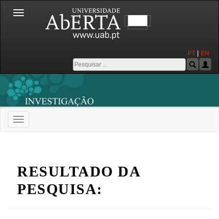
Toggle
navigation
|
PT
EN
Toggle
navigation
Universidade Aberta
RESULTADO DA
PESQUISA: