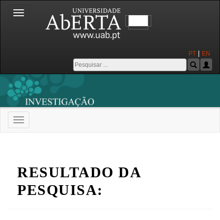
Toggle
navigation
|
PT
EN
Toggle
navigation
Universidade Aberta
RESULTADO DA
PESQUISA: