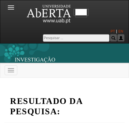
Toggle
navigation
|
PT
EN
Toggle
navigation
Universidade Aberta
RESULTADO DA
PESQUISA: