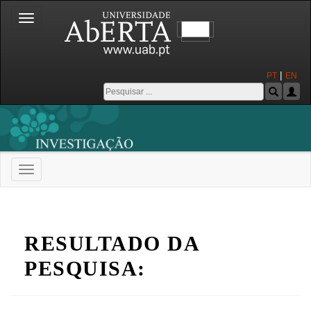
Toggle
navigation
|
PT
EN
Toggle
navigation
Universidade Aberta
RESULTADO DA
PESQUISA: