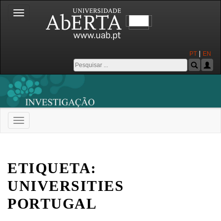
Toggle
navigation
|
PT
EN
Toggle
navigation
Universidade Aberta
ETIQUETA:
UNIVERSITIES
PORTUGAL