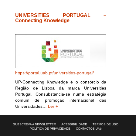
UNIVERSITIES PORTUGAL –
Connecting Knowledge
https://portal.uab.pt/universities-portugal/
UP-Connecting Knowledge é o consórcio da
Região de Lisboa da marca Universities
Portugal. Consubstancia-se numa estratégia
comum de promoção internacional das
Universidades…
Ler +
SUBSCREVA A NEWSLETTER
ACESSIBILIDADE
TERMOS DE USO
POLÍTICA DE PRIVACIDADE
CONTACTOS UAb