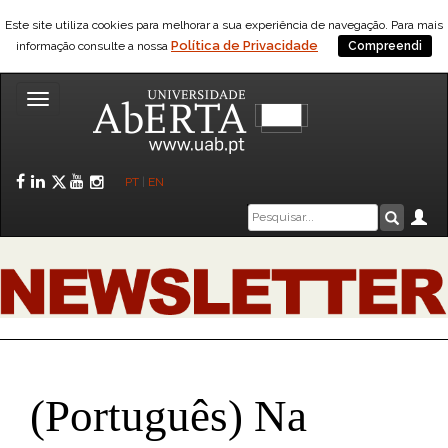
Este site utiliza cookies para melhorar a sua experiência de navegação. Para mais
Política de Privacidade
informação consulte a nossa
Compreendi
Toggle
navigation
Facebook
LinkedIn
Twitter
YouTube
Instagram
PT
|
EN
Caixa
Ár
Pesquis
de
pesquisa
(Português) Na