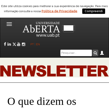
Este site utiliza cookies para melhorar a sua experiência de navegação. Para mais
Política de Privacidade
informação consulte a nossa
Compreendi
Toggle
navigation
Facebook
LinkedIn
Twitter
YouTube
Instagram
PT
|
EN
Caixa
Ár
Pesquis
de
pesquisa
O que dizem os