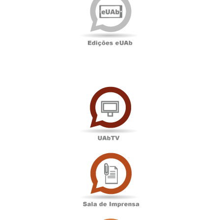
eUAb
UAbTV
Sala
de
Imprensa
Associação