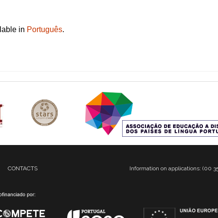
ilable in
Português
.
CONTACTS
Information on applications: (00