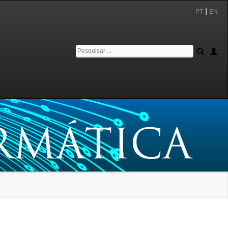
|
PT
EN