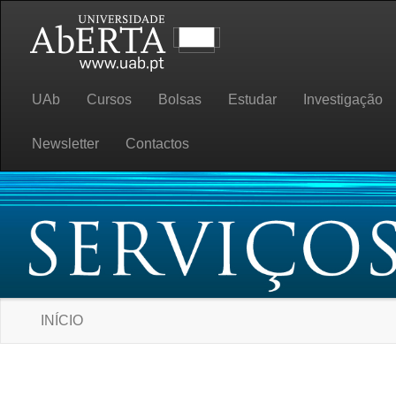
UAb
Cursos
Bolsas
Estudar
Investigação
Newsletter
Contactos
INÍCIO
Portal da Universidade Aberta