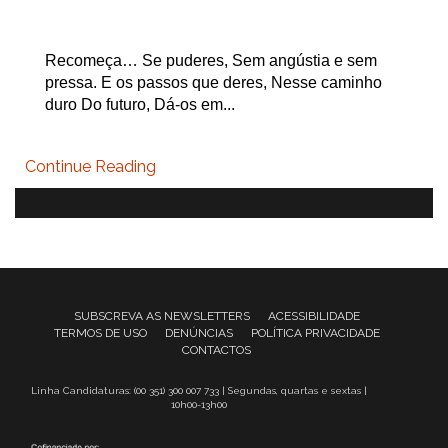
Recomeça… Se puderes, Sem angústia e sem
pressa. E os passos que deres, Nesse caminho
duro Do futuro, Dá-os em...
Continue Reading
SUBSCREVA AS NEWSLETTERS
ACESSIBILIDADE
TERMOS DE USO
DENÚNCIAS
POLÍTICA PRIVACIDADE
CONTACTOS
Linha Candidaturas: (00 351) 300 007 733 | Segundas, quartas e sextas |
10h00-13h00