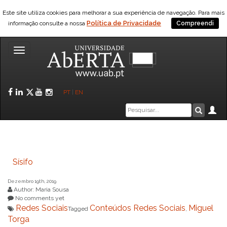
Saltar para o conteúdo
Este site utiliza cookies para melhorar a sua experiência de navegação. Para mais
Política de Privacidade
informação consulte a nossa
Compreendi
Toggle
navigation
Facebook
LinkedIn
Twitter
YouTube
Instagram
PT
|
EN
Caixa
Ár
Pesquis
de
pesquisa
Sísifo
Dezembro 19th, 2019
Author: Maria Sousa
No comments yet
Redes Sociais
Conteúdos Redes Sociais
Miguel
Tagged
,
Torga