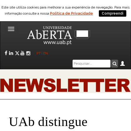
Este site utiliza cookies para melhorar a sua experiência de navegação. Para mais
Política de Privacidade
informação consulte a nossa
Compreendi
Toggle
navigation
Facebook
LinkedIn
Twitter
YouTube
Instagram
PT
|
EN
Caixa
Ár
Pesquis
de
pesquisa
UAb distingue