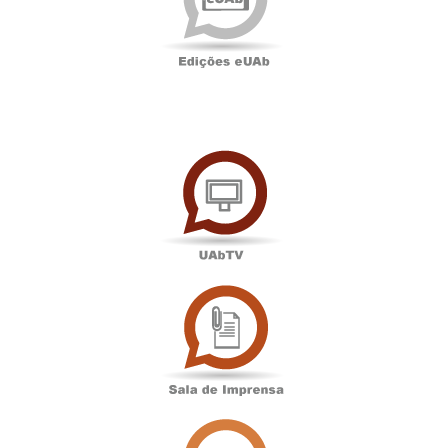
UAbTV
Sala
de
Imprensa
Associação
Académica