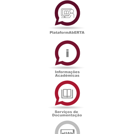
PlataformAberta
Informações
Académicas
Serviços
de
Documentação
Edições
eUAb