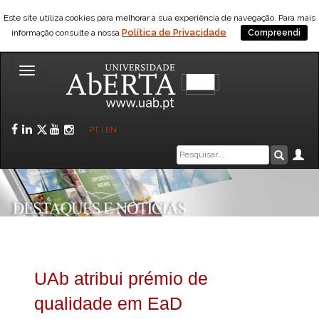
Este site utiliza cookies para melhorar a sua experiência de navegação. Para mais
Política de Privacidade
informação consulte a nossa
Compreendi
Toggle
navigation
Facebook
LinkedIn
Twitter
YouTube
Instagram
PT
|
EN
Caixa
Ár
Pesquis
de
pesquisa
UAb atribui prémio de
qualidade em EaD