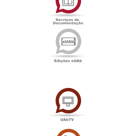
Documentação
Edições
eUAb
UAbTV
Sala
de