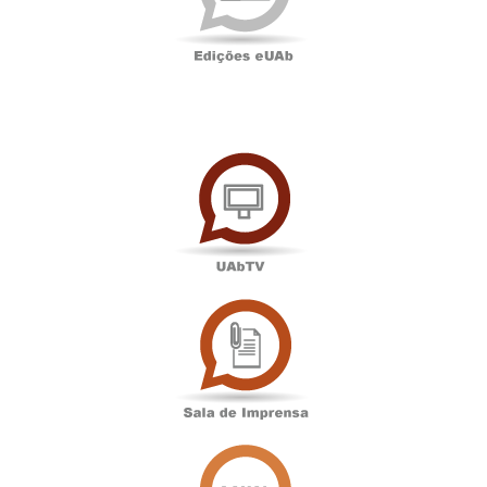
UAbTV
Sala
de
Imprensa
Associação
Académica