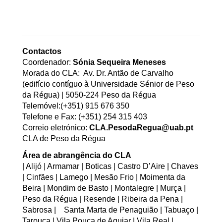
Contactos
Coordenador:
Sónia Sequeira Meneses
Morada do CLA: Av. Dr. Antão de Carvalho
(edifício contíguo à Universidade Sénior de Peso
da Régua) | 5050-224 Peso da Régua
Telemóvel:(+351) 915 676 350
Telefone e Fax: (+351) 254 315 403
Correio eletrónico:
CLA.PesodaRegua@uab.pt
CLA de Peso da Régua
Área de abrangência do CLA
| Alijó | Armamar | Boticas | Castro D’Aire | Chaves
| Cinfães | Lamego | Mesão Frio | Moimenta da
Beira | Mondim de Basto | Montalegre | Murça |
Peso da Régua | Resende | Ribeira da Pena |
Sabrosa | Santa Marta de Penaguião | Tabuaço |
Tarouca | Vila Pouca de Aguiar | Vila Real |