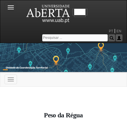
Toggle
navigation
|
PT
EN
Toggle
navigation
Portal da Universidade Aberta
Peso da Régua