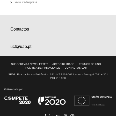
Sem categoria
Contactos
uct@uab.pt
SUBSCREVA A NEWSLETTER
ACESSIBILIDADE
TERMOS DE USO
POLÍTICA DE PRIVACIDADE
CONTACTOS UAb
SEDE: Rua da Escola Politécnica, 141-147 1269-001 Lisboa - Portugal, Telf. + 351
213 916 300
facebook
in
youtube
Instagram
Twitter