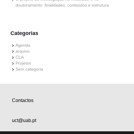
doutoramento: finalidades, conteúdos e estrutura
Categorias
Agenda
arquivo
CLA
Projetos
Sem categoria
Contactos
uct@uab.pt