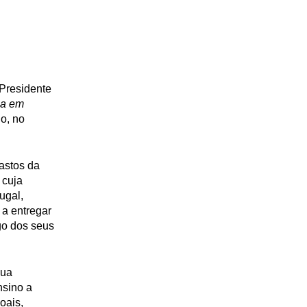
Presidente
ia em
o, no
astos da
 cuja
ugal,
 a entregar
go dos seus
gua
nsino a
oais,