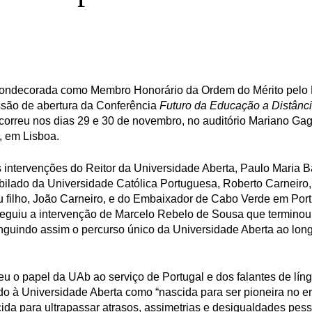
 condecorada como Membro Honorário da Ordem do Mérito pelo 
ssão de abertura da Conferência
Futuro da Educação a Distânc
orreu nos dias 29 e 30 de novembro, no auditório Mariano Gag
 em Lisboa.
s intervenções do Reitor da Universidade Aberta, Paulo Maria B
ubilado da Universidade Católica Portuguesa, Roberto Carneiro,
seu filho, João Carneiro, e do Embaixador de Cabo Verde em Port
seguiu a intervenção de Marcelo Rebelo de Sousa que terminou
stinguindo assim o percurso único da Universidade Aberta ao lon
u o papel da UAb ao serviço de Portugal e dos falantes de lín
ido à Universidade Aberta como “nascida para ser pioneira no e
cida para ultrapassar atrasos, assimetrias e desigualdades pess